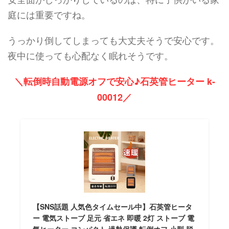
庭には重要ですね。
うっかり倒してしまっても大丈夫そうで安心です。
夜中に使っても心配なく眠れそうです。
＼転倒時自動電源オフで安心♪石英管ヒーター k-
00012／
【SNS話題 人気色タイムセール中】石英管ヒータ
ー 電気ストーブ 足元 省エネ 即暖 2灯 ストーブ 電