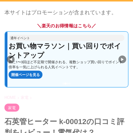
本サイトはプロモーションが含まれています。
＼
／
楽天のお得情報はこちら
通年イベント
5と0のつく日｜楽天カードでポイン
トアップ
◀
▶
毎月5・10・15・20・25・30日は、エントリー＆楽天カード利用でいつも
のお買い物がさらにお得になる定番企画です。
開催ページを見る
HOME
>
家電
>
家電
石英管ヒーター k-00012の口コミ評
判をレビュー！電気代は？