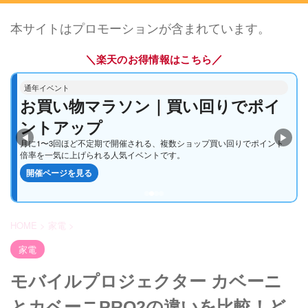
本サイトはプロモーションが含まれています。
＼
／
楽天のお得情報はこちら
通年イベント
通年イベント
お買い物マラソン｜買い回りでポイ
5と0のつく日｜楽天カードでポイン
ントアップ
トアップ
◀
▶
月に1〜3回ほど不定期で開催される、複数ショップ買い回りでポイント
毎月5・10・15・20・25・30日は、エントリー＆楽天カード利用でいつも
倍率を一気に上げられる人気イベントです。
のお買い物がさらにお得になる定番企画です。
開催ページを見る
開催ページを見る
HOME
>
家電
>
家電
モバイルプロジェクター カベーニ
とカベーニPRO2の違いを比較！ど