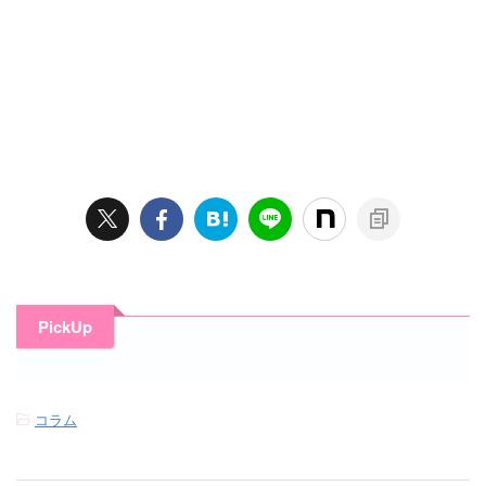
PickUp
-
コラム