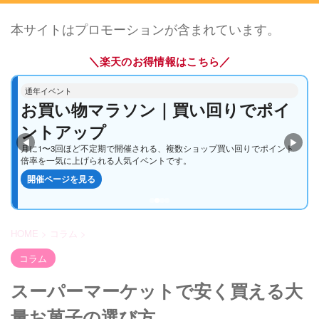
本サイトはプロモーションが含まれています。
＼
／
楽天のお得情報はこちら
通年イベント
通年イベント
お買い物マラソン｜買い回りでポイ
5と0のつく日｜楽天カードでポイン
ントアップ
トアップ
◀
▶
月に1〜3回ほど不定期で開催される、複数ショップ買い回りでポイント
毎月5・10・15・20・25・30日は、エントリー＆楽天カード利用でいつも
倍率を一気に上げられる人気イベントです。
のお買い物がさらにお得になる定番企画です。
開催ページを見る
開催ページを見る
HOME
>
コラム
>
コラム
スーパーマーケットで安く買える大
量お菓子の選び方