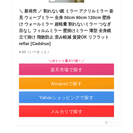
＼ 新発売 ／ 割れない鏡 ミラー アクリルミラー 姿
見 ウェーブミラー 全身 50cm 90cm 120cm 壁掛
け ウォールミラー 超軽量 割れないミラー つなぎ
目なし フィルムミラー 壁掛けミラー 薄型 全身鏡
立て掛け 飛散防止 歪み軽減 賃貸OK リフラット
reflat [Caddrue]
e-kit（いーきっと）
＼ポイント最大11倍！／
楽天市場で探す
Amazonで探す
Yahooショッピングで探す
メルカリで探す
ポチップ