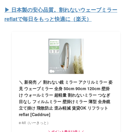
▶︎ 日本製の安心品質。割れないウェーブミラー
reflatで毎日をもっと快適に（楽天）
＼ 新発売 ／ 割れない鏡 ミラー アクリルミラー 姿
見 ウェーブミラー 全身 50cm 90cm 120cm 壁掛
け ウォールミラー 超軽量 割れないミラー つなぎ
目なし フィルムミラー 壁掛けミラー 薄型 全身鏡
立て掛け 飛散防止 歪み軽減 賃貸OK リフラット
reflat [Caddrue]
e-kit（いーきっと）
＼ポイント最大11倍！／