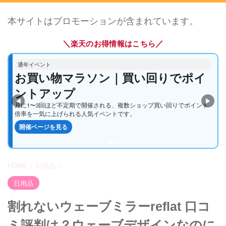
本サイトはプロモーションが含まれています。
＼
／
楽天のお得情報はこちら
通年イベント
5と0のつく日｜楽天カードでポイン
トアップ
◀
▶
毎月5・10・15・20・25・30日は、エントリー＆楽天カード利用でいつも
のお買い物がさらにお得になる定番企画です。
開催ページを見る
HOME
>
日用品
>
日用品
割れないウェーブミラーreflat 口コ
ミ評判は？ウェーブデザインなのに